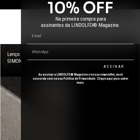
10
% OFF
Customizar produto com ID +
Na primeira compra para
assinantes da LINDOLFO® Magazine.
FILTRO
Lenço
ID + Camisa
R$
177,0
R$
437,0
SIMON
0
sob-medida
0
ASSINAR
Ao assinar a LINDOLFO® Magazine e nossa newsletter, você
concorda com nossa Política de Privacidade. Clique aqui para saber
mais.