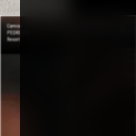
Camisa
Óculos FÊLI
R$
336,0
PEDRO 1.0
Black
0
R$
336,0
0
Resort