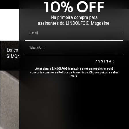
10
% OFF
Customizar produto com ID +
Na primeira compra para
assinantes da LINDOLFO® Magazine.
FILTRO
Lenço
ID + Camisa
R$
177,0
R$
437,0
SIMON
0
sob-medida
0
ASSINAR
Ao assinar a LINDOLFO® Magazine e nossa newsletter, você
concorda com nossa Política de Privacidade. Clique aqui para saber
mais.