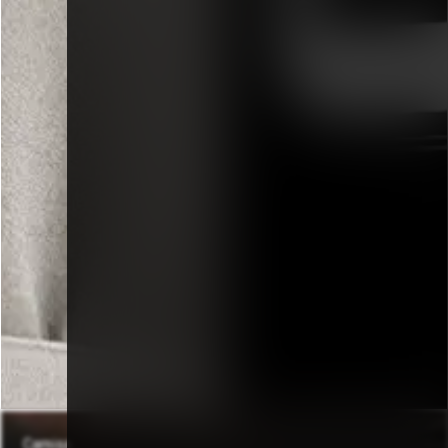
Camisa
Óculos FÊLI
R$
336,0