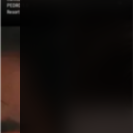
PEDRO 1.0
Black
0
R$
336,0
0
Resort